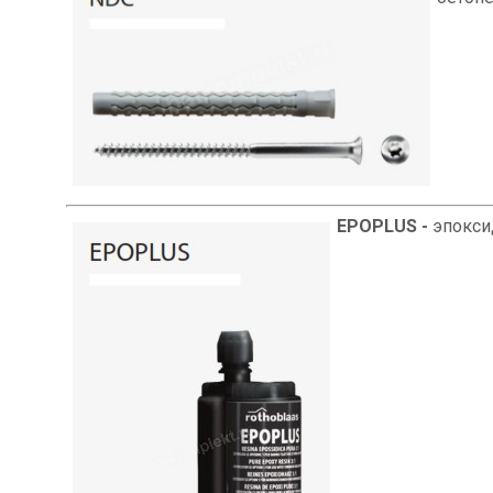
EPOPLUS -
эпоксид