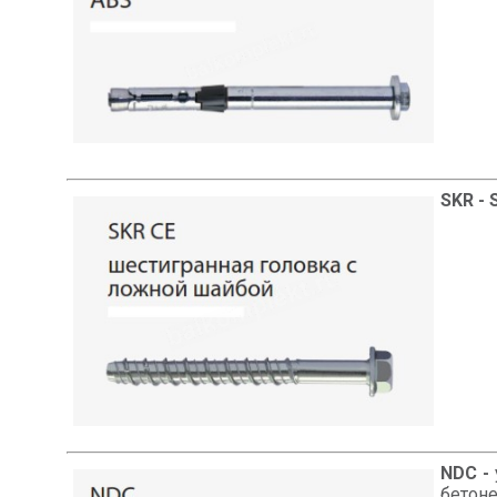
SKR - 
NDC -
бетоне