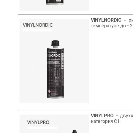
VINYLNORDIC -
хи
температуре до - 2
VINYLPRO -
двухк
категория C1.