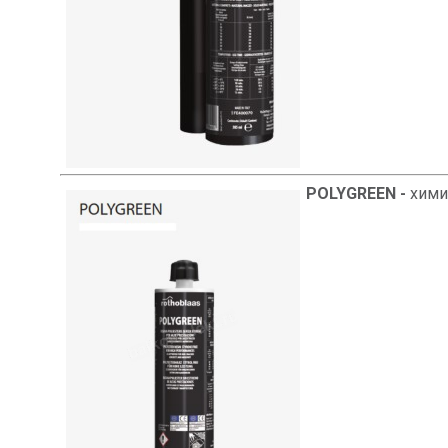
POLYGREEN -
химич