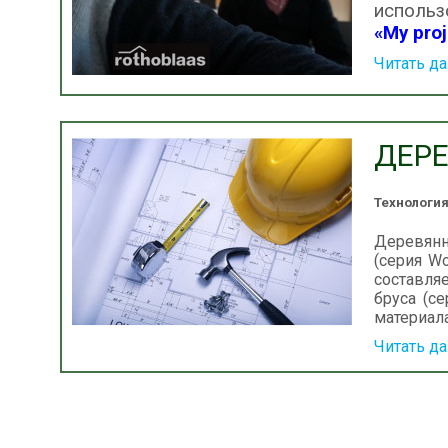
исполь
«My proj
Читать д
ДЕР
Технологи
Деревянн
(серия Wo
составляе
бруса (с
материала
Читать д