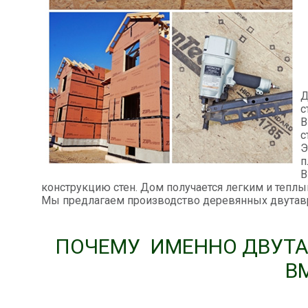
Д
с
В
с
Э
п
В
конструкцию стен. Дом получается легким и тепл
Мы предлагаем производство деревянных двутав
ПОЧЕМУ ИМЕННО ДВУТА
В