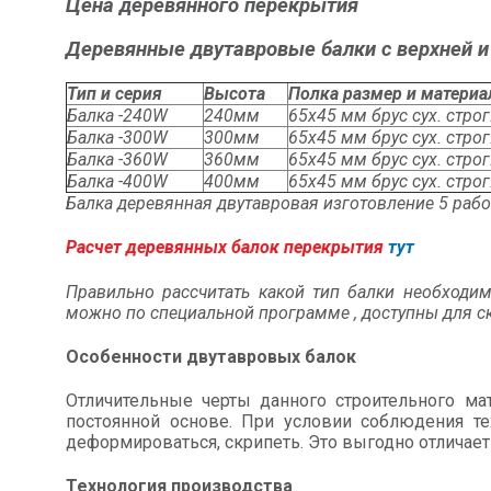
Цена деревянного перекрытия
Деревянные двутавровые балки с верхней и 
Тип и серия
Высота
Полка размер и материа
Балка -240W
240мм
65x45 мм брус сух. строг
Балка -300W
300мм
65x45 мм брус сух. строг
Балка -360W
360мм
65x45 мм брус сух. строг
Балка -400W
400мм
65x45 мм брус сух. строг
Балка деревянная двутавровая изготовление 5 рабо
Расчет деревянных балок перекрытия
тут
Правильно рассчитать какой тип балки необходим
можно по специальной программе , доступны для с
Особенности двутавровых балок
Отличительные черты данного строительного ма
постоянной основе. При условии соблюдения те
деформироваться, скрипеть. Это выгодно отличает
Технология производства