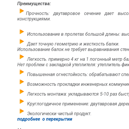
Преимущества:
Прочность
: двутавровое сечение дает выс
конструкциями.
Использование в пролетах большой длины
: вы
Дает точную геометрию и жесткость балки.
Использование балок не требует выравнивания стен
Легкость
. примерно 4 кг на 1 погонный метр б
Нет проблем с закладкой утеплителя: утеплитель фи
Повышенная огнестойкость
: обрабатывают сп
Возможность прокладки инженерных коммуник
Легкость монтажа
: укладываются 5-10 раз быс
Круглогодичное применение:
двутавровая дерев
Экологически чистый продукт
.
подробнее
о перекрытии