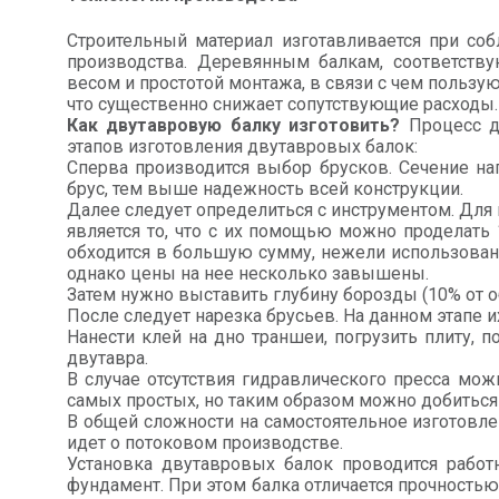
Строительный материал изготавливается при со
производства. Деревянным балкам, соответству
весом и простотой монтажа, в связи с чем пользу
что существенно снижает сопутствующие расходы.
Как двутавровую балку изготовить?
Процесс д
этапов изготовления двутавровых балок:
Сперва производится выбор брусков. Сечение на
брус, тем выше надежность всей конструкции.
Далее следует определиться с инструментом. Для
является то, что с их помощью можно проделать
обходится в большую сумму, нежели использован
однако цены на нее несколько завышены.
Затем нужно выставить глубину борозды (10% от 
После следует нарезка брусьев. На данном этапе 
Нанести клей на дно траншеи, погрузить плиту,
двутавра.
В случае отсутствия гидравлического пресса мо
самых простых, но таким образом можно добиться
В общей сложности на самостоятельное изготовлен
идет о потоковом производстве.
Установка двутавровых балок проводится работ
фундамент. При этом балка отличается прочностью