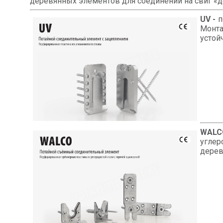
деревянных элементов для соединений на свиг «д
UV -
п
Монт
устой
WALC
углер
дерев